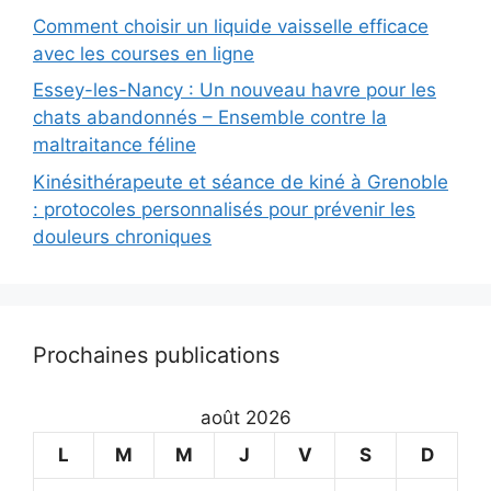
Comment choisir un liquide vaisselle efficace
avec les courses en ligne
Essey-les-Nancy : Un nouveau havre pour les
chats abandonnés – Ensemble contre la
maltraitance féline
Kinésithérapeute et séance de kiné à Grenoble
: protocoles personnalisés pour prévenir les
douleurs chroniques
Prochaines publications
août 2026
L
M
M
J
V
S
D