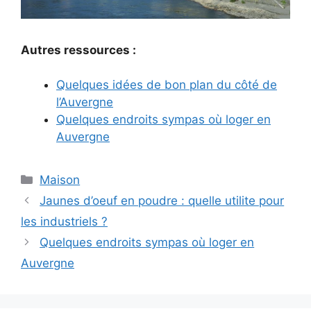
Autres ressources :
Quelques idées de bon plan du côté de
l’Auvergne
Quelques endroits sympas où loger en
Auvergne
Catégories
Maison
Jaunes d’oeuf en poudre : quelle utilite pour
les industriels ?
Quelques endroits sympas où loger en
Auvergne