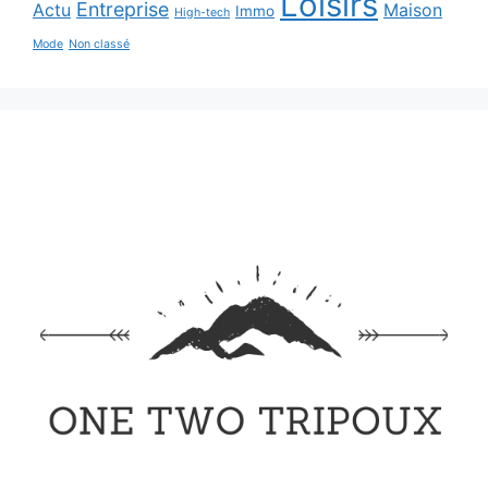
Loisirs
Entreprise
Actu
Maison
Immo
High-tech
Mode
Non classé