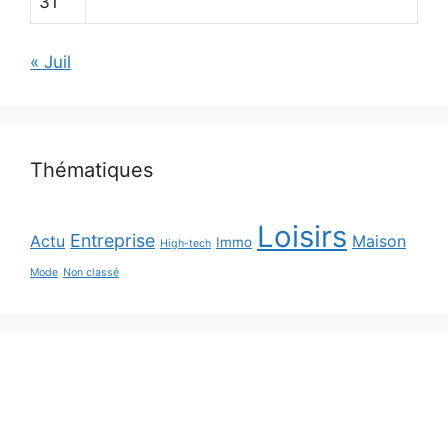
31
« Juil
Thématiques
Loisirs
Entreprise
Actu
Maison
Immo
High-tech
Mode
Non classé