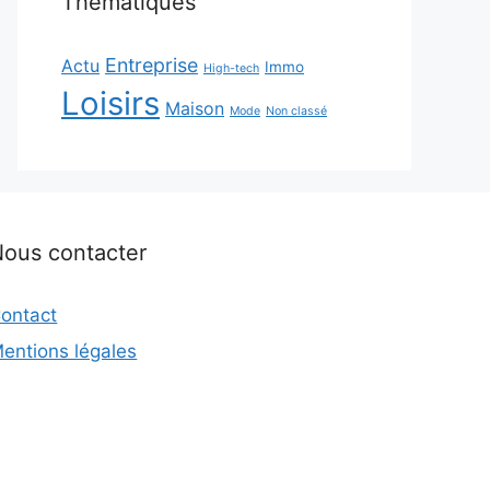
Thématiques
Entreprise
Actu
Immo
High-tech
Loisirs
Maison
Mode
Non classé
ous contacter
ontact
entions légales