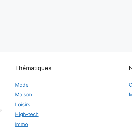
Thématiques
N
Mode
C
Maison
M
Loisirs
High-tech
Immo